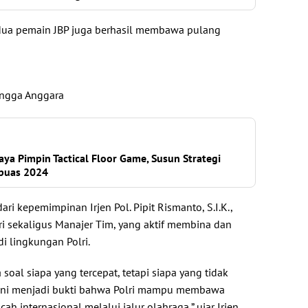
, dua pemain JBP juga berhasil membawa pulang
 Angga Anggara
ya Pimpin Tactical Floor Game, Susun Strategi
puas 2024
dari kepemimpinan Irjen Pol. Pipit Rismanto, S.I.K.,
ri sekaligus Manajer Tim, yang aktif membina dan
di lingkungan Polri.
al siapa yang tercepat, tetapi siapa yang tidak
i ini menjadi bukti bahwa Polri mampu membawa
h internasional melalui jalur olahraga,” ujar Irjen