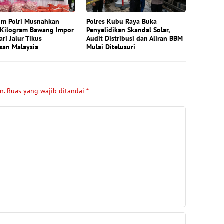
im Polri Musnahkan
Polres Kubu Raya Buka
 Kilogram Bawang Impor
Penyelidikan Skandal Solar,
ari Jalur Tikus
Audit Distribusi dan Aliran BBM
san Malaysia
Mulai Ditelusuri
n.
Ruas yang wajib ditandai
*