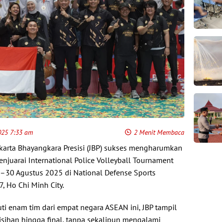
025 7:33 am
2 Menit Membaca
akarta Bhayangkara Presisi (JBP) sukses mengharumkan
juarai International Police Volleyball Tournament
–30 Agustus 2025 di National Defense Sports
7, Ho Chi Minh City.
ti enam tim dari empat negara ASEAN ini, JBP tampil
sihan hingga final, tanpa sekalipun mengalami