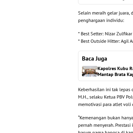
Selain meraih gelar juara
penghargaan individu:
* Best Setter: Nizar Zulfikar
* Best Outside Hitter: Agil
Baca Juga
Kapolres Kubu Ra
Mantap Brata Ka
Keberhasilan ini tak lepas 
M.H., selaku Ketua PBV Pol
memotivasi para atlet voli 
“Kemenangan bukan hanya so
pernah menyerah. Prestas
harum nama bangsa di kanca