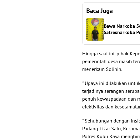
Baca Juga
Bawa Narkoba 56
Satresnarkoba P
Hingga saat ini, pihak Kep
pemerintah desa masih te
menerkam Solihin.
" Upaya ini dilakukan un
terjadinya serangan serup
penuh kewaspadaan dan me
efektivitas dan keselamata
" Sehubungan dengan insid
Padang Tikar Satu, Kecama
Polres Kubu Raya menghim