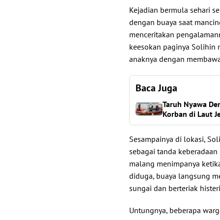
Kejadian bermula sehari s
dengan buaya saat mancing
menceritakan pengalamanny
keesokan paginya Solihin
anaknya dengan membawa 
Baca Juga
Taruh Nyawa Dem
Korban di Laut J
Sesampainya di lokasi, So
sebagai tanda keberadaan
malang menimpanya ketika 
diduga, buaya langsung me
sungai dan berteriak histe
Untungnya, beberapa war