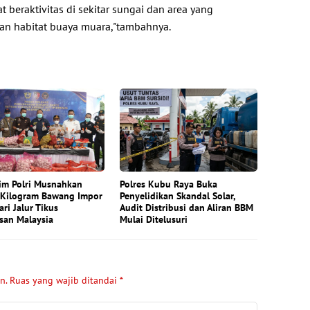
 beraktivitas di sekitar sungai dan area yang
an habitat buaya muara,"tambahnya.
im Polri Musnahkan
Polres Kubu Raya Buka
 Kilogram Bawang Impor
Penyelidikan Skandal Solar,
ari Jalur Tikus
Audit Distribusi dan Aliran BBM
san Malaysia
Mulai Ditelusuri
n.
Ruas yang wajib ditandai
*