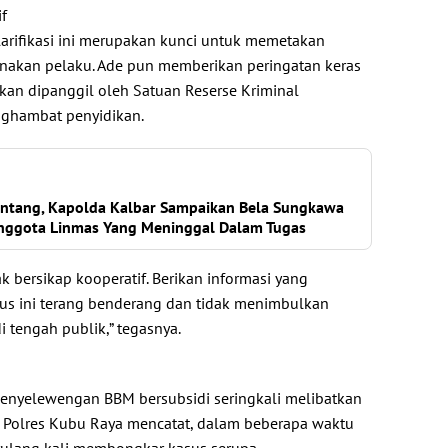
if
larifikasi ini merupakan kunci untuk memetakan
nakan pelaku. Ade pun memberikan peringatan keras
kan dipanggil oleh Satuan Reserse Kriminal
enghambat penyidikan.
Sintang, Kapolda Kalbar Sampaikan Bela Sungkawa
nggota Linmas Yang Meninggal Dalam Tugas
 bersikap kooperatif. Berikan informasi yang
us ini terang benderang dan tidak menimbulkan
i tengah publik,” tegasnya.
 penyelewengan BBM bersubsidi seringkali melibatkan
. Polres Kubu Raya mencatat, dalam beberapa waktu
erulang kali membongkar kasus serupa.