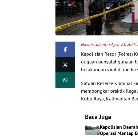
Penulis:
admin
- April 23, 2026
Kepolisian Resor (Polres) 
dugaan penyalahgunaan bah
belakangan viral di media s
Satuan Reserse Kriminal k
membongkar praktik ilega
Kubu Raya, Kalimantan Bara
Baca Juga
Kepolisian Daera
Operasi Mantap 