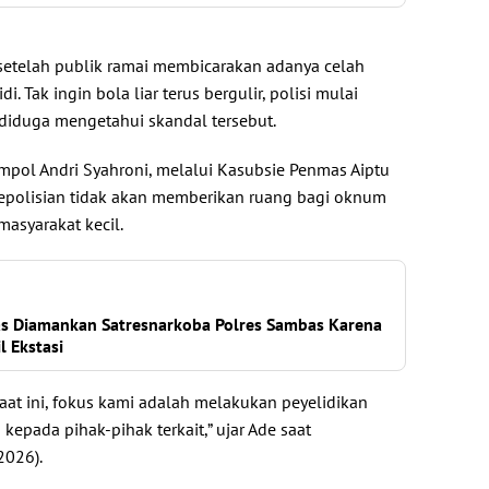
l setelah publik ramai membicarakan adanya celah
di. Tak ingin bola liar terus bergulir, polisi mulai
 diduga mengetahui skandal tersebut.
pol Andri Syahroni, melalui Kasubsie Penmas Aiptu
polisian tidak akan memberikan ruang bagi oknum
asyarakat kecil.
as Diamankan Satresnarkoba Polres Sambas Karena
l Ekstasi
Saat ini, fokus kami adalah melakukan peyelidikan
kepada pihak-pihak terkait,” ujar Ade saat
2026).