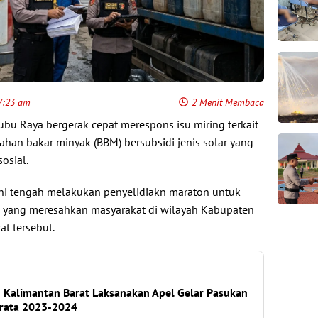
 7:23 am
2 Menit Membaca
Kubu Raya bergerak cepat merespons isu miring terkait
an bakar minyak (BBM) bersubsidi jenis solar yang
osial.
ini tengah melakukan penyelidiakn maraton untuk
l yang meresahkan masyarakat di wilayah Kabupaten
t tersebut.
h Kalimantan Barat Laksanakan Apel Gelar Pasukan
Brata 2023-2024