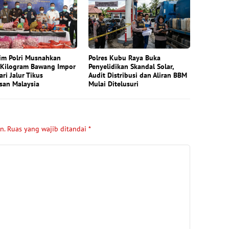
im Polri Musnahkan
Polres Kubu Raya Buka
 Kilogram Bawang Impor
Penyelidikan Skandal Solar,
ari Jalur Tikus
Audit Distribusi dan Aliran BBM
san Malaysia
Mulai Ditelusuri
n.
Ruas yang wajib ditandai
*