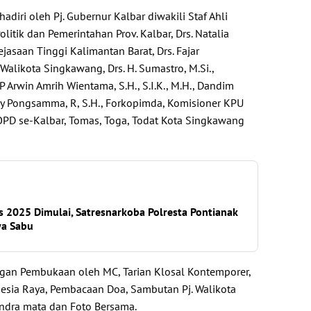
adiri oleh Pj. Gubernur Kalbar diwakili Staf Ahli
itik dan Pemerintahan Prov. Kalbar, Drs. Natalia
jasaan Tinggi Kalimantan Barat, Drs. Fajar
. Walikota Singkawang, Drs. H. Sumastro, M.Si.,
Arwin Amrih Wientama, S.H., S.I.K., M.H., Dandim
dy Pongsamma, R, S.H., Forkopimda, Komisioner KPU
PD se-Kalbar, Tomas, Toga, Todat Kota Singkawang
 2025 Dimulai, Satresnarkoba Polresta Pontianak
a Sabu
gan Pembukaan oleh MC, Tarian Klosal Kontemporer,
sia Raya, Pembacaan Doa, Sambutan Pj. Walikota
ndra mata dan Foto Bersama.