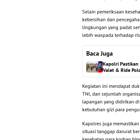
Selain pemeriksaan keseha
kebersihan dan pencegahan
lingkungan yang padat se
lebih waspada terhadap ris
Baca Juga
Kapolri Pastika
Valet & Ride Pol
Kegiatan ini mendapat duku
TNI, dan sejumlah organisa
lapangan yang didirikan 
kebutuhan gizi para pengu
Kapolres juga memastikan 
situasi tanggap darurat b
kesehatan para korban hing