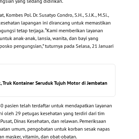
gsian yang sedang didirikan.
, Kombes Pol. Dr. Susatyo Condro, S.H., S.I.K., M.Si.,
kesehatan lapangan ini dirancang untuk memastikan
ngungsi tetap terjaga. “Kami memberikan layanan
 untuk anak-anak, lansia, wanita, dan bayi yang
 posko pengungsian,” tuturnya pada Selasa, 21 Januari
, Truk Kontainer Seruduk Tujuh Motor di Jembatan
80 pasien telah terdaftar untuk mendapatkan layanan
i oleh 29 petugas kesehatan yang terdiri dari tim
 Pusat, Dinas Kesehatan, dan relawan. Pemeriksaan
hatan umum, pengobatan untuk korban sesak napas
an masker, vitamin, dan obat-obatan.