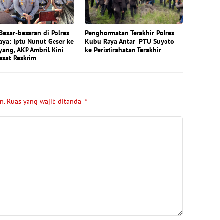
Besar-besaran di Polres
Penghormatan Terakhir Polres
ya: Iptu Nunut Geser ke
Kubu Raya Antar IPTU Suyoto
ang, AKP Ambril Kini
ke Peristirahatan Terakhir
asat Reskrim
n.
Ruas yang wajib ditandai
*