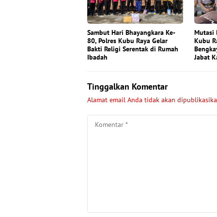
Sambut Hari Bhayangkara Ke-
Mutasi 
80, Polres Kubu Raya Gelar
Kubu Ra
Bakti Religi Serentak di Rumah
Bengkay
Ibadah
Jabat K
Tinggalkan Komentar
Alamat email Anda tidak akan dipublikasika