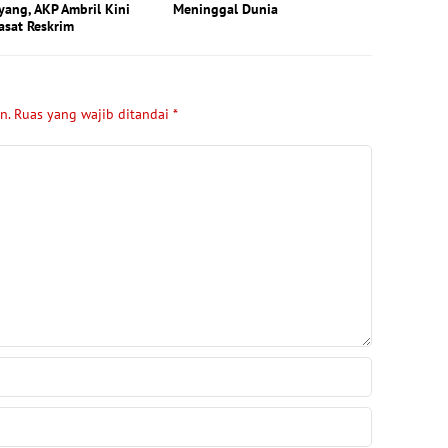
ang, AKP Ambril Kini
Meninggal Dunia
asat Reskrim
n.
Ruas yang wajib ditandai
*