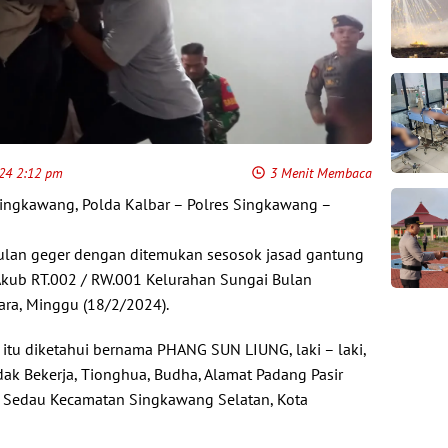
024 2:12 pm
3 Menit Membaca
Singkawang, Polda Kalbar – Polres Singkawang –
ulan geger dengan ditemukan sesosok jasad gantung
 Akub RT.002 / RW.001 Kelurahan Sungai Bulan
ra, Minggu (18/2/2024).
a itu diketahui bernama PHANG SUN LIUNG, laki – laki,
dak Bekerja, Tionghua, Budha, Alamat Padang Pasir
n Sedau Kecamatan Singkawang Selatan, Kota