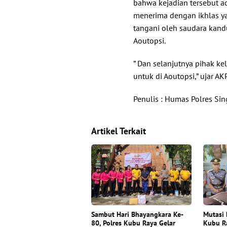
bahwa kejadian tersebut 
menerima dengan ikhlas ya
tangani oleh saudara kand
Aoutopsi.
” Dan selanjutnya pihak k
untuk di Aoutopsi,” ujar AK
Penulis : Humas Polres Si
Artikel Terkait
Sambut Hari Bhayangkara Ke-
Mutasi 
80, Polres Kubu Raya Gelar
Kubu Ra