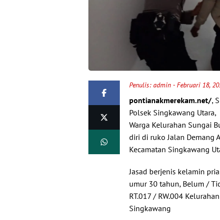
Penulis:
admin
- Februari 18, 2
pontianakmerekam.net/
, 
Polsek Singkawang Utara,
Warga Kelurahan Sungai B
diri di ruko Jalan Demang
Kecamatan Singkawang Uta
Jasad berjenis kelamin pri
umur 30 tahun, Belum / Ti
RT.017 / RW.004 Keluraha
Singkawang