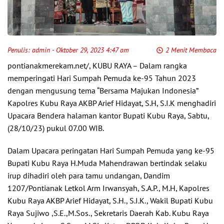
Penulis:
admin
- Oktober 29, 2023 4:47 am
2 Menit Membaca
pontianakmerekam.net/, KUBU RAYA – Dalam rangka
memperingati Hari Sumpah Pemuda ke-95 Tahun 2023
dengan mengusung tema “Bersama Majukan Indonesia”
Kapolres Kubu Raya AKBP Arief Hidayat, S.H, S.I.K menghadiri
Upacara Bendera halaman kantor Bupati Kubu Raya, Sabtu,
(28/10/23) pukul 07.00 WIB.
Dalam Upacara peringatan Hari Sumpah Pemuda yang ke-95
Bupati Kubu Raya H.Muda Mahendrawan bertindak selaku
irup dihadiri oleh para tamu undangan, Dandim
1207/Pontianak Letkol Arm Irwansyah, S.A.P., M.H, Kapolres
Kubu Raya AKBP Arief Hidayat, S.H., S.I.K., Wakil Bupati Kubu
Raya Sujiwo ,S.E.,M.Sos., Sekretaris Daerah Kab. Kubu Raya