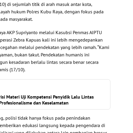
10) di sejumlah titik di arah masuk antar kota,
ilayah hukum Polres Kubu Raya, dengan fokus pada
pada masyarakat.
aya AKP Supriyanto melalui Kasubsi Penmas AIPTU
erasi Zebra Kapuas kali ini lebih mengedepankan
ncegahan melalui pendekatan yang lebih ramah. “Kami
yaman, bukan takut. Pendekatan humanis ini
n kesadaran berlalu lintas secara benar secara
amis (17/10).
visi Materi Uji Kompetensi Penyidik Lalu Lintas
Profesionalisme dan Keselamatan
g, polisi tidak hanya fokus pada penindakan
memberikan edukasi langsung kepada pengendara di
ialisasi yang dilakukan antara lain pembagian brosur