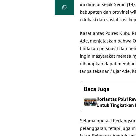
ini digelar sejak Senin (14/
kabupaten dan provinsi w
edukasi dan sosialisasi ke
Kasatlantas Polres Kubu R
Ade, menjelaskan bahwa Op
tindakan persuasif dan pe
ingin masyarakat merasa n
diharapkan dapat membangu
tanpa tekanan,” ujar Ade, K
Baca Juga
Korlantas Polri Re
Untuk Tingkatkan 
Selama operasi berlangsun
pelanggaran, tetapi juga 
jalan. Beberapa bentuk sos