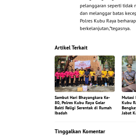
pelanggaran seperti tidak
dan melanggar batas kecep
Polres Kubu Raya berharap
berkelanjutan,”tegasnya.
Artikel Terkait
Sambut Hari Bhayangkara Ke-
Mutasi 
80, Polres Kubu Raya Gelar
Kubu Ra
Bakti Religi Serentak di Rumah
Bengkay
Ibadah
Jabat K
Tinggalkan Komentar