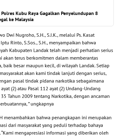
, Polres Kubu Raya Gagalkan Penyelundupan 8
egal ke Malaysia
o Dwi Nugroho, S.H., S.I.K., melalui Ps. Kasat
 Iptu Rinto, S.Sos., S.H., menyampaikan bahwa
layah Kabupaten Landak telah menjadi perhatian serius
ami akan terus berkomitmen dalam memberantas
, baik besar maupun kecil, di wilayah Landak. Setiap
masyarakat akan kami tindak lanjuti dengan serius,
dengan pasal tindak pidana narkotika sebagaimana
ayat (2) atau Pasal 112 ayat (2) Undang-Undang
 35 Tahun 2009 tentang Narkotika, dengan ancaman
erbuatannya, ” ungkapnya
., S.H menambahkan bahwa penangkapan ini merupakan
masi dari masyarakat yang peduli terhadap bahaya
 “Kami mengapresiasi informasi yang diberikan oleh