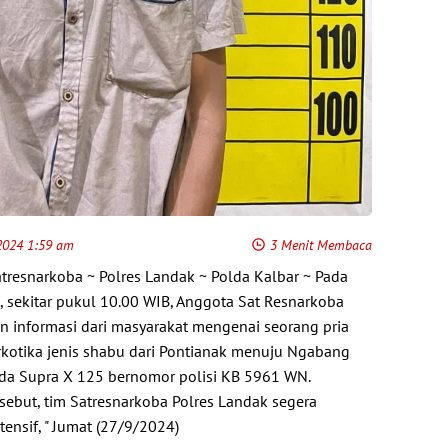
2024 1:59 am
3 Menit Membaca
tresnarkoba ~ Polres Landak ~ Polda Kalbar ~ Pada
 sekitar pukul 10.00 WIB, Anggota Sat Resnarkoba
 informasi dari masyarakat mengenai seorang pria
otika jenis shabu dari Pontianak menuju Ngabang
a Supra X 125 bernomor polisi KB 5961 WN.
sebut, tim Satresnarkoba Polres Landak segera
ensif, " Jumat (27/9/2024)