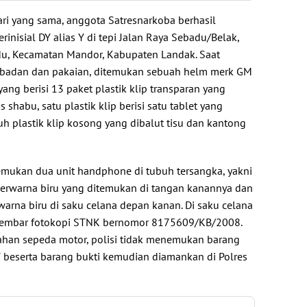
ari yang sama, anggota Satresnarkoba berhasil
inisial DY alias Y di tepi Jalan Raya Sebadu/Belak,
u, Kecamatan Mandor, Kabupaten Landak. Saat
badan dan pakaian, ditemukan sebuah helm merk GM
ang berisi 13 paket plastik klip transparan yang
s shabu, satu plastik klip berisi satu tablet yang
luh plastik klip kosong yang dibalut tisu dan kantong
nemukan dua unit handphone di tubuh tersangka, yakni
rwarna biru yang ditemukan di tangan kanannya dan
rna biru di saku celana depan kanan. Di saku celana
lembar fotokopi STNK bernomor 8175609/KB/2008.
ahan sepeda motor, polisi tidak menemukan barang
Y beserta barang bukti kemudian diamankan di Polres