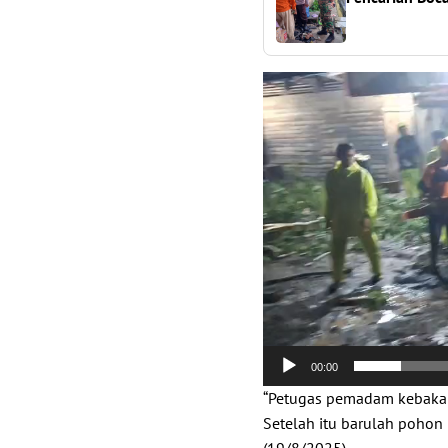
Pemutar
Video
00:00
“Petugas pemadam kebakar
Setelah itu barulah pohon 
(19/8/2025).