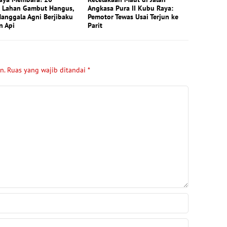
e Lahan Gambut Hangus,
Angkasa Pura II Kubu Raya:
Manggala Agni Berjibaku
Pemotor Tewas Usai Terjun ke
n Api
Parit
n.
Ruas yang wajib ditandai
*