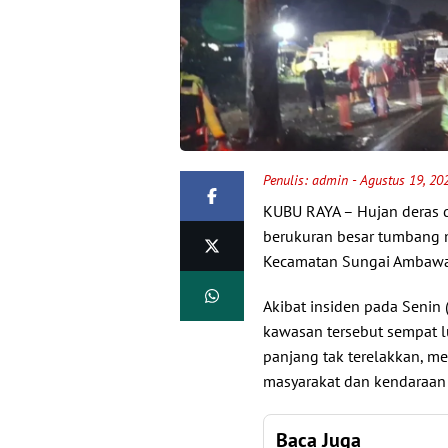
Penulis:
admin
- Agustus 19, 20
KUBU RAYA
– Hujan deras
berukuran besar tumbang m
Kecamatan Sungai Ambawa
Akibat insiden pada Senin 
kawasan tersebut sempat lu
panjang tak terelakkan, me
masyarakat dan kendaraan l
Baca Juga