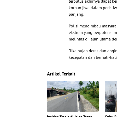
terputus akhirnya dapat ke
korban jiwa dalam peristi
panjang.
Polisi mengimbau masyara
ekstrem yang berpotensi 
melintas di jalan utama de
“Jika hujan deras dan ang
kecepatan dan berhati-hati
Artikel Terkait
Insiden Tragis di Jalan Trans
Kubu R