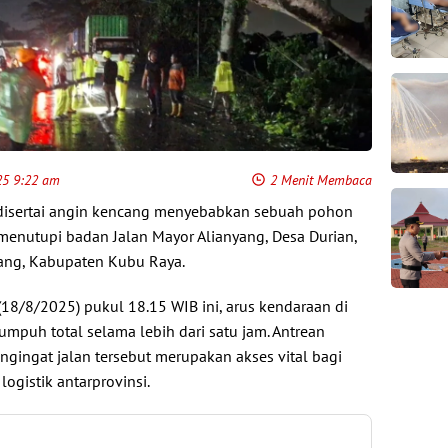
25 9:22 am
2 Menit Membaca
 disertai angin kencang menyebabkan sebuah pohon
enutupi badan Jalan Mayor Alianyang, Desa Durian,
ng, Kabupaten Kubu Raya.
(18/8/2025) pukul 18.15 WIB ini, arus kendaraan di
mpuh total selama lebih dari satu jam. Antrean
ngingat jalan tersebut merupakan akses vital bagi
ogistik antarprovinsi.