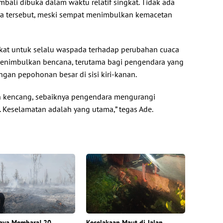
mbali dibuka dalam waktu relatif singkat. Tidak ada
wa tersebut, meski sempat menimbulkan kemacetan
kat untuk selalu waspada terhadap perubahan cuaca
menimbulkan bencana, terutama bagi pengendara yang
ngan pepohonan besar di sisi kiri-kanan.
in kencang, sebaiknya pengendara mengurangi
. Keselamatan adalah yang utama,” tegas Ade.
aya Membara! 20
Kecelakaan Maut di Jalan