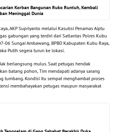
ncarian Korban Bangunan Ruko Runtuh, Kembali
ban Meninggal Dunia
Raya, AKP Supriyanto melalui Kasubsi Penamas Aiptu
s gabungan yang terdiri dari Satlantas Polres Kubu
207-06 Sungai Ambawang, BPBD Kabupaten Kubu Raya,
a Putih segera turun ke lokasi.
dak berlangsung mulus. Saat petugas hendak
kan batang pohon, Tim mendapati adanya sarang
ang tumbang. Kondisi itu sempat menghambat proses
otensi membahayakan petugas maupun masyarakat
ah Tenggelam di Gang Sahabat Berakhir Duka