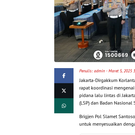
Penulis:
admin
- Maret 5, 2025 
Jakarta-Dirgakkum Korlant
rapat koordinasi mengenai r
pidana lalu lintas di Jakar
(LSP) dan Badan Nasional Se
Brigjen Pol Slamet Santos
untuk menyesuaikan deng