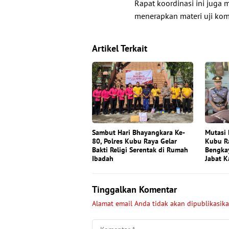
Rapat koordinasi ini juga
menerapkan materi uji kom
Artikel Terkait
Sambut Hari Bhayangkara Ke-
Mutasi 
80, Polres Kubu Raya Gelar
Kubu Ra
Bakti Religi Serentak di Rumah
Bengkay
Ibadah
Jabat K
Tinggalkan Komentar
Alamat email Anda tidak akan dipublikasika