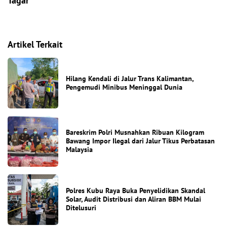
Tagar
hamas
israel
lebanon
palestina
Artikel Terkait
Hilang Kendali di Jalur Trans Kalimantan,
Pengemudi Minibus Meninggal Dunia
Bareskrim Polri Musnahkan Ribuan Kilogram
Bawang Impor Ilegal dari Jalur Tikus Perbatasan
Malaysia
Polres Kubu Raya Buka Penyelidikan Skandal
Solar, Audit Distribusi dan Aliran BBM Mulai
Ditelusuri