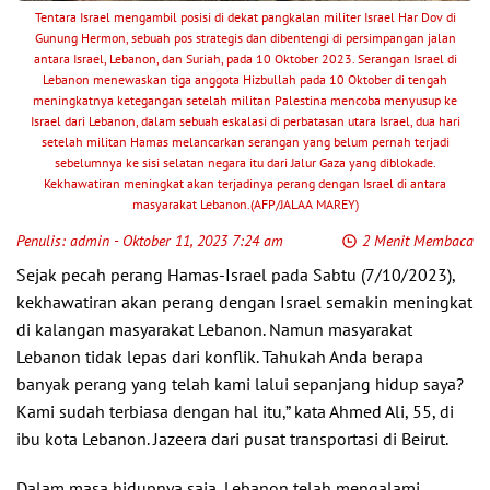
Tentara Israel mengambil posisi di dekat pangkalan militer Israel Har Dov di
Gunung Hermon, sebuah pos strategis dan dibentengi di persimpangan jalan
antara Israel, Lebanon, dan Suriah, pada 10 Oktober 2023. Serangan Israel di
Lebanon menewaskan tiga anggota Hizbullah pada 10 Oktober di tengah
meningkatnya ketegangan setelah militan Palestina mencoba menyusup ke
Israel dari Lebanon, dalam sebuah eskalasi di perbatasan utara Israel, dua hari
setelah militan Hamas melancarkan serangan yang belum pernah terjadi
sebelumnya ke sisi selatan negara itu dari Jalur Gaza yang diblokade.
Kekhawatiran meningkat akan terjadinya perang dengan Israel di antara
masyarakat Lebanon.(AFP/JALAA MAREY)
Penulis:
admin
- Oktober 11, 2023 7:24 am
2 Menit Membaca
Sejak pecah perang Hamas-Israel pada Sabtu (7/10/2023),
kekhawatiran akan perang dengan Israel semakin meningkat
di kalangan masyarakat Lebanon. Namun masyarakat
Lebanon tidak lepas dari konflik. Tahukah Anda berapa
banyak perang yang telah kami lalui sepanjang hidup saya?
Kami sudah terbiasa dengan hal itu,” kata Ahmed Ali, 55, di
ibu kota Lebanon. Jazeera dari pusat transportasi di Beirut.
Dalam masa hidupnya saja, Lebanon telah mengalami