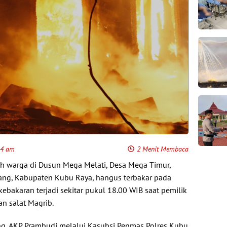
14 am
2 Menit Membaca
 warga di Dusun Mega Melati, Desa Mega Timur,
g, Kabupaten Kubu Raya, hangus terbakar pada
 kebakaran terjadi sekitar pukul 18.00 WIB saat pemilik
n salat Magrib.
, AKP Prambudi melalui Kasubsi Penmas Polres Kubu