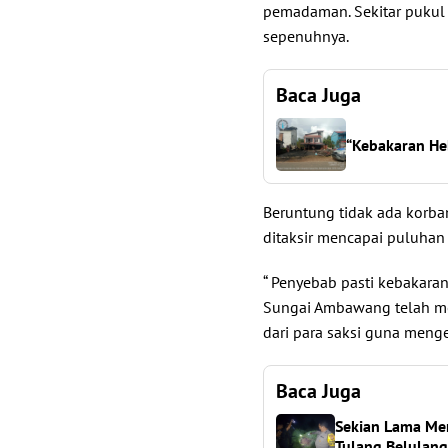
pemadaman. Sekitar pukul 
sepenuhnya.
Baca Juga
“Kebakaran He
Beruntung tidak ada korban
ditaksir mencapai puluhan 
“ Penyebab pasti kebakaran
Sungai Ambawang telah m
dari para saksi guna menge
Baca Juga
Sekian Lama Me
Tulang Belulan