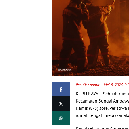
Penulis:
admin
- Mei 9, 2025 1:
KUBU RAYA – Sebuah rumah
Kecamatan Sungai Ambawan
Kamis (8/5) sore. Peristiwa
rumah tengah melaksanaka
Kapolsek Sungai Ambawang