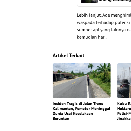
Lebih lanjut, Ade menghim
waspada terhadap potensi ke
sumber api yang lainnya d
kemudian hari.
Artikel Terkait
Insiden Tragis di Jalan Trans
Kubu R
Kalimantan, Pemotor Meninggal
Hektar
Dunia Usai Kecelakaan
Polisi-
Beruntun
Jinakka