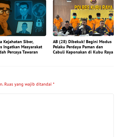
 Kejahatan Siber,
AB (28) Dibekuk! Begini Modus
s Ingatkan Masyarakat
Pelaku Perdaya Paman dan
dah Percaya Tawaran
Cabuli Keponakan di Kubu Raya
n.
Ruas yang wajib ditandai
*