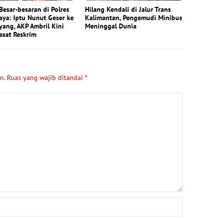
Besar-besaran di Polres
Hilang Kendali di Jalur Trans
ya: Iptu Nunut Geser ke
Kalimantan, Pengemudi Minibus
ang, AKP Ambril Kini
Meninggal Dunia
asat Reskrim
n.
Ruas yang wajib ditandai
*