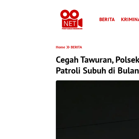
BERITA
KRIMIN
Home
BERITA
Cegah Tawuran, Polse
Patroli Subuh di Bul