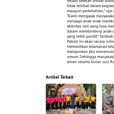
terjadi setelah sholat su
tidak terlibat dalam kegia
maupun perkelahian,” ujar 
“Kami mengajak masyarakat
menjaga anak-anak mereka 
aktivitas lain yang bisa m
dalam membimbing anak-a
yang lebih positif,” tambah
Patroli ini akan secara ru
memastikan keamanan tetap
melaporkan jika menemuka
umum. Sehingga masyarak
aman selama bulan suci 
Artikel Terkait